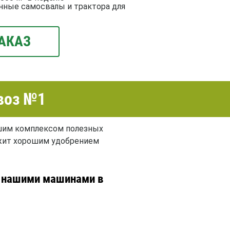
нные самосвалы и трактора для
АКАЗ
воз №1
ьшим комплексом полезных
лужит хорошим удобрением
й нашими машинами в