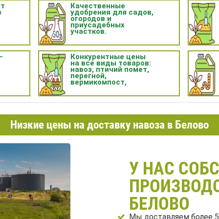
нт
Качественные
в
удобрения для садов,
огородов и
приусадебных
участков.
—
Конкурентные цены
на все виды товаров:
навоз, птичий помет,
перегной,
вермикомпост,
прочее.
Низкие цены на доставку навоза в Белово
У НАС СОБ
ПРОИЗВОДС
БЕЛОВО
Мы доставляем более 5