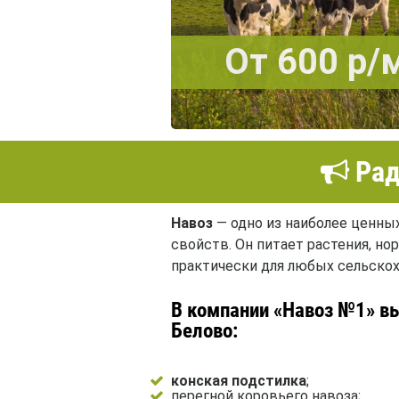
От 600 р/
Рад
Навоз
— одно из наиболее ценны
свойств. Он питает растения, н
практически для любых сельскох
В компании «Навоз №1» вы
Белово:
конская подстилка
;
перегной коровьего навоза;