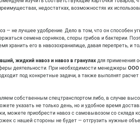
омендуем изучить соответствующие карточки товаров, ч
реимуществах, недостатках, возможностях их использова
з — не лучшее удобрение. Дело в том, что он способен у
держаться семена сорняков, споры грибов и бактерии. По
мя хранить его в навозохранилище, давая перепреть, и то
вший, жидкий навоз и навоз в гранулах
для применения о
сферы деятельности. При необходимости менеджеры
ООО 
подходит под конкретные задачи, а также выполнят расчет
яем собственным спецтранспортом либо, в случае высо
жете указать не только день, но и удобное время доставк
ки, можете приобрести навоз с самовывозом со склада к
ержек с нашей стороны не будет — отгрузить нужные об