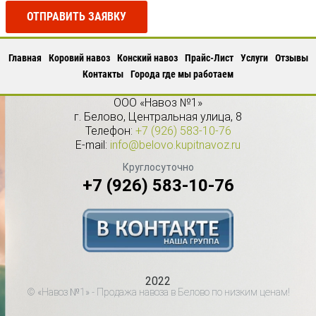
ОТПРАВИТЬ ЗАЯВКУ
Главная
Коровий навоз
Конский навоз
Прайс-Лист
Услуги
Отзывы
Контакты
Города где мы работаем
ООО «Навоз №1»
г.
Белово
,
Центральная улица, 8
Телефон:
+7 (926) 583-10-76
E-mail:
info@belovo.kupitnavoz.ru
Круглосуточно
+7 (926) 583-10-76
2022
© «Навоз №1» - Продажа навоза в Белово по низким ценам!